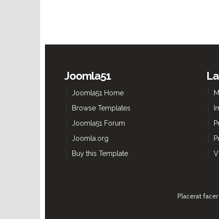
Joomla51
La
Joomla51 Home
M
Browse Templates
I
Joomla51 Forum
P
Joomla.org
P
Buy this Template
V
Placerat face