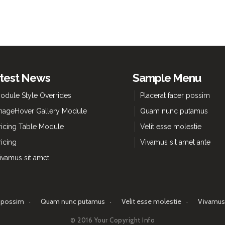
test News
Sample Menu
odule Style Overrides
Placerat facer possim
mageHover Gallery Module
Quam nunc putamus
ricing Table Module
Velit esse molestie
ricing
Vivamus sit amet ante
ivamus sit amet
r possim
Quam nunc putamus
Velit esse molestie
Vivamus 
© 2016 Your Copyright Info