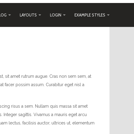
LOG
LAYOUTS
LOGIN
EXAMPLE STYLES
st, sit amet rutrum augue. Cras non sem sem, at
t facer possim assum. Curabitur eget nisl a
scing risus a sem. Nullam quis massa sit amet
. Integer sagittis. Vivamus a mauris eget arcu
am lectus, facilisis auctor, ultrices ut, elementum