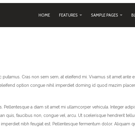
HOME
FEATURES
SAMPLE PAGES
B
c putamus. Cras non sem sem, at eleifend mi. Vivamus sit amet ante e
eleifend option congue nihil imperdiet doming id quod mazim placera
 Pellentesque a diam sit amet mi ullamcorper vehicula. Integer adipi
quis, faucibus non, congue vel, arcu. Ut scelerisque hendrerit tellus
s imperdiet nibh feugiat est. Pellentesque fermentum dolor. Aliquam qu