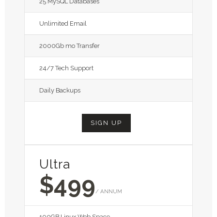
25 MySQL Databases
Unlimited Email
2000Gb mo Transfer
24/7 Tech Support
Daily Backups
SIGN UP
Ultra
$499
/ ANNUM
100GB Linux Web Space